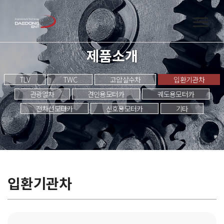
제품소개
TLV
TWC
고압살수차
입환기관차
관광열차
견인용모터카
궤도용모터카
전차선모터카
신호용모터카
기타
입환기관차