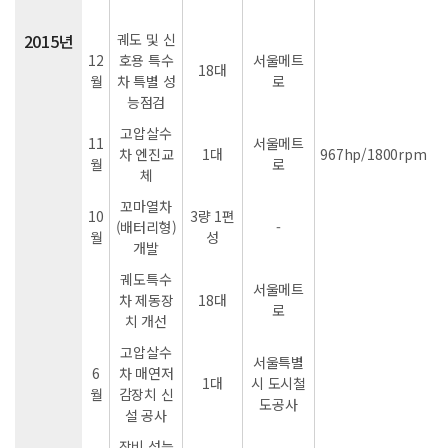
2015년
궤도 및 신
12
호용 특수
서울메트
18대
월
차 특별 성
로
능점검
고압살수
11
서울메트
차 엔진교
1대
967hp/1800rpm
월
로
체
꼬마열차
10
3량 1편
(배터리형)
-
월
성
개발
궤도특수
서울메트
차 제동장
18대
로
치 개선
고압살수
서울특별
6
차 매연저
1대
시 도시철
월
감장치 신
도공사
설 공사
장비 성능