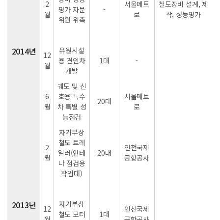
2
서울메트
철도장비 설계, 제
평가 자문
-
월
로
작, 성능평가
위원 위촉
2014년
유원시설
12
용 견인차
1대
-
월
개발
궤도 및 신
6
호용 특수
서울메트
20대
월
차 특별 성
로
능점검
자기부상
철도 트레
2
인천국제
일러(안테
20대
월
공항공사
나 점검용
작업대)
2013년
자기부상
12
인천국제
철도 모터
1대
월
공항공사