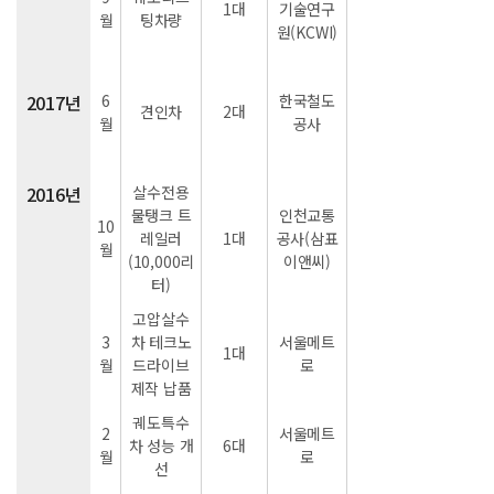
1대
기술연구
월
팅차량
원(KCWI)
2017년
6
한국철도
견인차
2대
월
공사
2016년
살수전용
물탱크 트
인천교통
10
레일러
1대
공사(삼표
월
(10,000리
이앤씨)
터)
고압살수
3
차 테크노
서울메트
1대
월
드라이브
로
제작 납품
궤도특수
2
서울메트
차 성능 개
6대
월
로
선