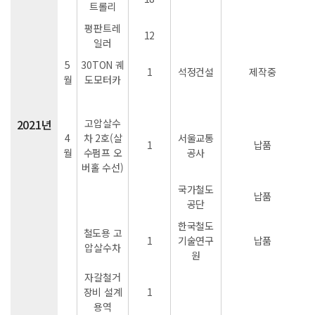
트롤리
평판트레
12
일러
5
30TON 궤
1
석정건설
제작중
월
도모터카
2021년
고압살수
4
차 2호(살
서울교통
1
납품
월
수펌프 오
공사
버홀 수선)
국가철도
납품
공단
한국철도
철도용 고
1
기술연구
납품
압살수차
원
자갈철거
장비 설계
1
용역