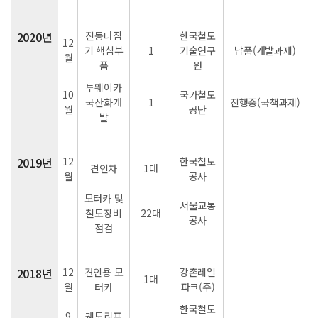
2020년
진동다짐
한국철도
12
기 핵심부
1
기술연구
납품(개발과제)
월
품
원
투웨이카
10
국가철도
국산화개
1
진행중(국책과제)
월
공단
발
2019년
12
한국철도
견인차
1대
월
공사
모터카 및
서울교통
철도장비
22대
공사
점검
2018년
12
견인용 모
강촌레일
1대
월
터카
파크(주)
한국철도
9
궤도리프