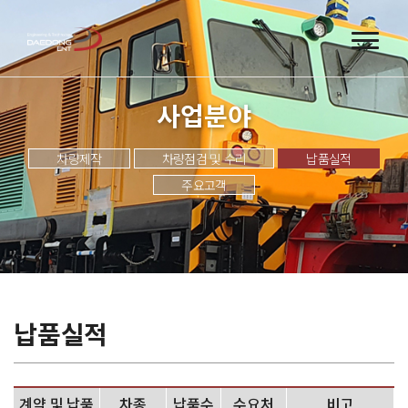
사업분야
차량제작
차량점검 및 수리
납품실적
주요고객
납품실적
계약 및 납품
차종
납품수
수요처
비고