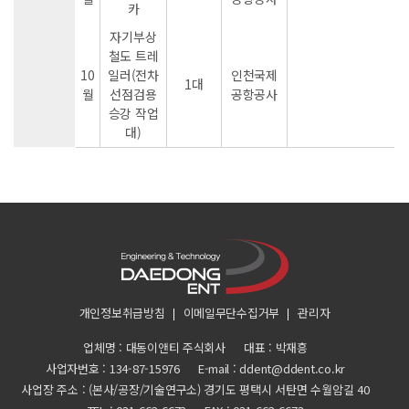
카
자기부상
철도 트레
10
일러(전차
인천국제
1대
월
선점검용
공항공사
승강 작업
대)
개인정보취급방침
이메일무단수집거부
관리자
업체명 : 대동이앤티 주식회사
대표 : 박재흥
사업자번호 :
134-87-15976
E-mail : ddent@ddent.co.kr
사업장 주소 : (본사/공장/기술연구소) 경기도 평택시 서탄면 수월암길 40