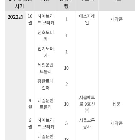
시기
량
2022년
10
하이브리
에스지레
1
제작중
월
드 모터카
일
신호모터
1
카
전기모터
1
카
레일운반
10
트롤리
평판트레
2
일러
서울메트
9
레일운반
10
로 9호선
납품
월
트롤리
㈜
6
하이브리
서울교통
5
제작중
월
드 모터카
공사
레일운반
18