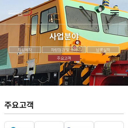
사업분야
차량제작
차량점검 및 수리
납품실적
주요고객
주요고객